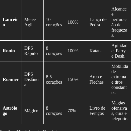
Alcance
e
Lanceir
Melee
10
Lança de
perfuraç
100%
o
Ágil
corações
Pedra
ão de
fraqueza
s.
Agilidad
DPS
8
Ronin
100%
Katana
e, Parry
Rápido
corações
e Dash.
Mobilida
de
DPS
8.5
Arco e
extrema
Roamer
Distânci
150%
corações
Flechas
e tiros
a
constant
es.
Magias
Astrólo
8
Livro de
ofensiva
Mágico
70%
go
corações
Feitiços
s, cura e
teleporte.