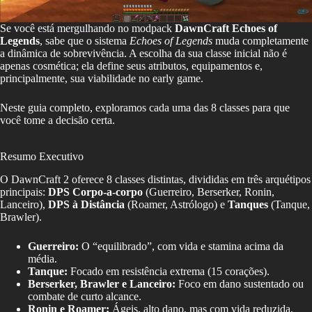
Se você está mergulhando no modpack
DawnCraft Echoes of
Legends
, sabe que o sistema
Echoes of Legends
muda completamente
a dinâmica de sobrevivência. A escolha da sua classe inicial não é
apenas cosmética; ela define seus atributos, equipamentos e,
principalmente, sua viabilidade no early game.
Neste guia completo, exploramos cada uma das 8 classes para que
você tome a decisão certa.
Resumo Executivo
O DawnCraft 2 oferece 8 classes distintas, divididas em três arquétipos
principais:
DPS Corpo-a-corpo
(Guerreiro, Berserker, Ronin,
Lanceiro),
DPS à Distância
(Roamer, Astrólogo) e
Tanques
(Tanque,
Brawler).
Guerreiro:
O “equilibrado”, com vida e stamina acima da
média.
Tanque:
Focado em resistência extrema (15 corações).
Berserker, Brawler e Lanceiro:
Foco em dano sustentado ou
combate de curto alcance.
Ronin e Roamer:
Ágeis, alto dano, mas com vida reduzida.