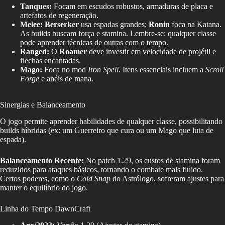
Tanques:
Focam em escudos robustos, armaduras de placa e
artefatos de regeneração.
Melee:
Berserker
usa espadas grandes;
Ronin
foca na Katana.
As builds buscam força e stamina. Lembre-se: qualquer classe
pode aprender técnicas de outras com o tempo.
Ranged:
O
Roamer
deve investir em velocidade de projétil e
flechas encantadas.
Mago:
Foca no mod
Iron Spell
. Itens essenciais incluem a
Scroll
Forge
e anéis de mana.
Sinergias e Balanceamento
O jogo permite aprender habilidades de qualquer classe, possibilitando
builds híbridas (ex: um Guerreiro que cura ou um Mago que luta de
espada).
Balanceamento Recente:
No patch 1.29, os custos de stamina foram
reduzidos para ataques básicos, tornando o combate mais fluido.
Certos poderes, como o
Cold Snap
do Astrólogo, sofreram ajustes para
manter o equilíbrio do jogo.
Linha do Tempo DawnCraft