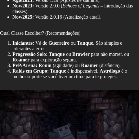
Ago/2023:
Versão 1.29 (Ajustes de stamina).
Nov/2023:
Versão 2.0.0 (
Echoes of Legends
– introdução das
classes).
Nov/2025:
Versão 2.0.16 (Atualização atual).
Qual Classe Escolher? (Recomendações)
Iniciantes:
Vá de
Guerreiro
ou
Tanque
. São simples e
tolerantes a erros.
Progressão Solo:
Tanque
ou
Brawler
para não morrer, ou
Roamer
para exploração segura.
PvP/Arena:
Ronin
(agilidade) ou
Roamer
(distância).
Raids em Grupo:
Tanque
é indispensável.
Astrólogo
é o
melhor suporte se você tiver um time para te proteger.