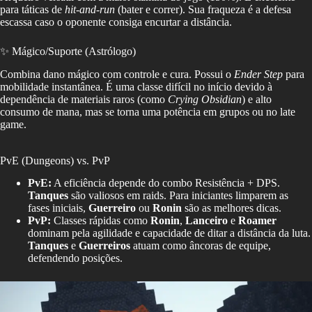
para táticas de
hit-and-run
(bater e correr). Sua fraqueza é a defesa
escassa caso o oponente consiga encurtar a distância.
✨ Mágico/Suporte (Astrólogo)
Combina dano mágico com controle e cura. Possui o
Ender Step
para
mobilidade instantânea. É uma classe difícil no início devido à
dependência de materiais raros (como
Crying Obsidian
) e alto
consumo de mana, mas se torna uma potência em grupos ou no late
game.
PvE (Dungeons) vs. PvP
PvE:
A eficiência depende do combo Resistência + DPS.
Tanques
são valiosos em raids. Para iniciantes limparem as
fases iniciais,
Guerreiro
ou
Ronin
são as melhores dicas.
PvP:
Classes rápidas como
Ronin
,
Lanceiro
e
Roamer
dominam pela agilidade e capacidade de ditar a distância da luta.
Tanques
e
Guerreiros
atuam como âncoras de equipe,
defendendo posições.