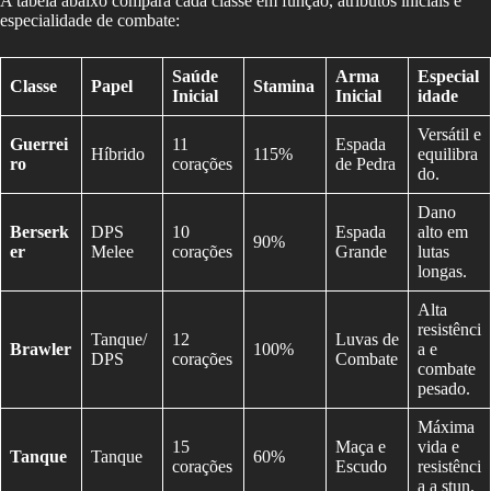
A tabela abaixo compara cada classe em função, atributos iniciais e
especialidade de combate:
Saúde
Arma
Especial
Classe
Papel
Stamina
Inicial
Inicial
idade
Versátil e
Guerrei
11
Espada
Híbrido
115%
equilibra
ro
corações
de Pedra
do.
Dano
Berserk
DPS
10
Espada
alto em
90%
er
Melee
corações
Grande
lutas
longas.
Alta
resistênci
Tanque/
12
Luvas de
Brawler
100%
a e
DPS
corações
Combate
combate
pesado.
Máxima
15
Maça e
vida e
Tanque
Tanque
60%
corações
Escudo
resistênci
a a stun.