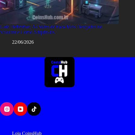
Guia Definitivo: As Skins de Faca Mais Desejadas no
Valorant e Como Adquiri-las
22/06/2026
Loja CoinsHub