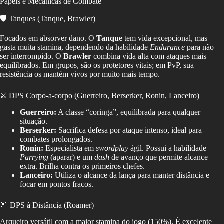
Papéis e Mecânicas de Combate
🛡️ Tanques (Tanque, Brawler)
Focados em absorver dano. O
Tanque
tem vida excepcional, mas
gasta muita stamina, dependendo da habilidade
Endurance
para não
ser interrompido. O
Brawler
combina vida alta com ataques mais
equilibrados. Em grupos, são os protetores vitais; em PvP, sua
resistência os mantém vivos por muito mais tempo.
⚔️ DPS Corpo-a-corpo (Guerreiro, Berserker, Ronin, Lanceiro)
Guerreiro:
A classe “coringa”, equilibrada para qualquer
situação.
Berserker:
Sacrifica defesa por ataque intenso, ideal para
combates prolongados.
Ronin:
Especialista em
swordplay
ágil. Possui a habilidade
Parrying
(aparar) e um
dash
de avanço que permite alcance
extra. Brilha contra os primeiros chefes.
Lanceiro:
Utiliza o alcance da lança para manter distância e
focar em pontos fracos.
🏹 DPS à Distância (Roamer)
Arqueiro versátil com a maior stamina do jogo (150%). É excelente