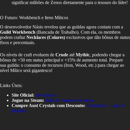
significar milhões de Zenos diretamente para o tesouro do líder!
O Futuro: Workbench e Itens Míticos
O desenvolvedor Násio revelou que as guildas agora contam com a
Guild Workbench
(Bancada de Trabalho). Com ela, os membros
podem craftar
Necklaces (Colares)
exclusivos que dão bônus de status
fixos e percentuais.
Os níveis de craft evoluem de
Crude
até
Mythic
, podendo chegar a
bônus de +50 em status principal e +15% de aumento total. Prepare
sua guilda: o consumo de recursos (Iron, Wood, etc.) para chegar ao
nível Mítico será gigantesco!
Links Úteis:
Site Oficial:
tofo.com.br
Jogue na Steam:
Tales of Fearless na Steam
Compre Aust Crystals com Desconto:
CoinsHub – Tales of
Fearless