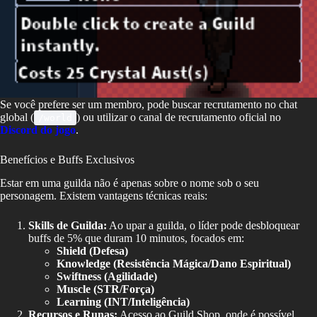
Se você prefere ser um membro, pode buscar recrutamento no chat
global (
) ou utilizar o canal de recrutamento oficial no
/world
Discord do jogo
.
Benefícios e Buffs Exclusivos
Estar em uma guilda não é apenas sobre o nome sob o seu
personagem. Existem vantagens técnicas reais:
Skills de Guilda:
Ao upar a guilda, o líder pode desbloquear
buffs de 5% que duram 10 minutos, focados em:
Shield (Defesa)
Knowledge (Resistência Mágica/Dano Espiritual)
Swiftness (Agilidade)
Muscle (STR/Força)
Learning (INT/Inteligência)
Recursos e Runas:
Acesso ao Guild Shop, onde é possível