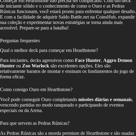
Começar em Hearthstone não precisa ser complicado. Com um deck
de iniciante sólido e o conhecimento de como o Ouro e as Pedras
Rúnicas funcionam, você estará pronto para enfrentar qualquer desafio.
E com a facilidade de adquirir Saldo Battle.net na CoinsHub, expandir
sua coleção e experimentar novas estratégias se torna ainda mais
acessível. Prepare-se para a batalha!
Perguntas frequentes
Qual o melhor deck para começar em Hearthstone?
Para iniciantes, decks agressivos como
Face Hunter
,
Aggro Demon
Hunter
ou
Zoo Warlock
são excelentes opções. Eles são
relativamente baratos de montar e ensinam os fundamentos do jogo de
forma eficaz.
Como consigo Ouro em Hearthstone?
Você pode conseguir Ouro completando
missões diárias e semanais
,
vencendo partidas no modo ranqueado e participando de eventos
especiais ou da Arena.
Para que servem as Pedras Rúnicas?
As Pedras Rúnicas são a moeda premium de Hearthstone e são usadas