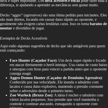
deck é super importante. Um
deck acessível e eficaz
pode fazer toda a
diferença, te ajudando a aprender as mecânicas sem gastar muito.
Decks “aggro” (agressivos) são uma ótima pedida para iniciantes. Eles
são mais diretos, focando em causar dano rápido ao oponente, e
geralmente não exigem cartas lendárias caras. Isso os torna
baratos de
montar
e divertidos de jogar.
Exemplos de Decks Acessíveis
Aqui estão algumas sugestões de decks que são amigáveis para quem
está começando:
Face Hunter (Caçador Face)
: Um deck super rápido e focado
em atacar diretamente o herói inimigo. Usa cartas de custo baixo
e sinergias com feras para vencer a partida antes que o oponente
consiga reagir.
Aggro Demon Hunter (Caçador de Demônios Agressivo)
:
Conhecido por sua velocidade. Ele inunda o tabuleiro com
lacaios e causa dano explosivo, mantendo a pressão constante
sobre o adversário desde o primeiro turno.
Zoo Warlock (Bruxo Zoo)
: A ideia é encher o tabuleiro com
vários lacaios pequenos. Isso permite que você mantenha o
controle e continue atacando, esmagando o oponente com