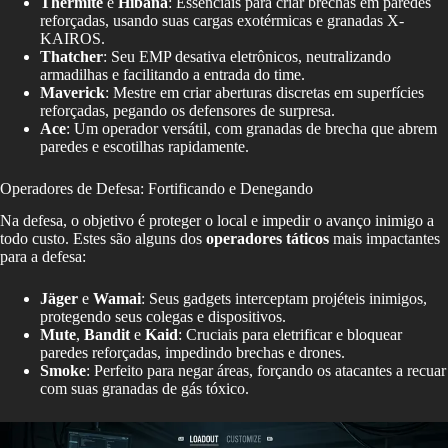
Thermite
e
Hibana
: Essenciais para criar brechas em paredes
reforçadas, usando suas cargas exotérmicas e granadas X-
KAIROS.
Thatcher
: Seu EMP desativa eletrônicos, neutralizando
armadilhas e facilitando a entrada do time.
Maverick
: Mestre em criar aberturas discretas em superfícies
reforçadas, pegando os defensores de surpresa.
Ace
: Um operador versátil, com granadas de brecha que abrem
paredes e escotilhas rapidamente.
Operadores de Defesa: Fortificando e Denegando
Na defesa, o objetivo é proteger o local e impedir o avanço inimigo a
todo custo. Estes são alguns dos
operadores táticos
mais impactantes
para a defesa:
Jäger
e
Wamai
: Seus gadgets interceptam projéteis inimigos,
protegendo seus colegas e dispositivos.
Mute
,
Bandit
e
Kaid
: Cruciais para eletrificar e bloquear
paredes reforçadas, impedindo brechas e drones.
Smoke
: Perfeito para negar áreas, forçando os atacantes a recuar
com suas granadas de gás tóxico.