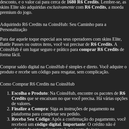
desconto, e o valor cai para cerca de
1680 R6 Credits
. Lembre-se, as
skins Elite são adquiridas
exclusivamente
com
R6 Credits
, a moeda
premium do jogo.
Adquirindo R6 Credits na CoinsHub: Seu Caminho para a
Personalização
Para dar aquele toque especial aos seus operadores com skins Elite,
Battle Passes ou outros itens, você vai precisar de
R6 Credits
. A
CoinsHub é um lugar seguro e prático para
comprar R6 Credits
de
forma fácil.
Comprar saldo digital na CoinsHub é simples e direto. Você adquire o
produto e recebe um código para resgatar, sem complicação.
Como Comprar R6 Credits na CoinsHub
Escolha o Produto
: Na CoinsHub, encontre os pacotes de
R6
Credits
que se encaixam no que você precisa. Há várias opções
de valores.
Finalize a Compra
: Siga as instruções de pagamento na
plataforma para completar seu pedido.
Receba Seu Código
: Após a confirmação do pagamento, você
receberá um
código digital
.
Importante
: O crédito não é