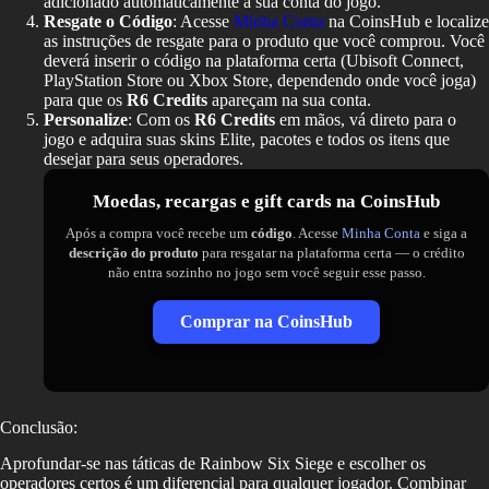
adicionado automaticamente à sua conta do jogo.
Resgate o Código
: Acesse
Minha Conta
na CoinsHub e localize
as instruções de resgate para o produto que você comprou. Você
deverá inserir o código na plataforma certa (Ubisoft Connect,
PlayStation Store ou Xbox Store, dependendo onde você joga)
para que os
R6 Credits
apareçam na sua conta.
Personalize
: Com os
R6 Credits
em mãos, vá direto para o
jogo e adquira suas skins Elite, pacotes e todos os itens que
desejar para seus operadores.
Moedas, recargas e gift cards na CoinsHub
Após a compra você recebe um
código
. Acesse
Minha Conta
e siga a
descrição do produto
para resgatar na plataforma certa — o crédito
não entra sozinho no jogo sem você seguir esse passo.
Comprar na CoinsHub
Conclusão:
Aprofundar-se nas táticas de Rainbow Six Siege e escolher os
operadores certos é um diferencial para qualquer jogador. Combinar