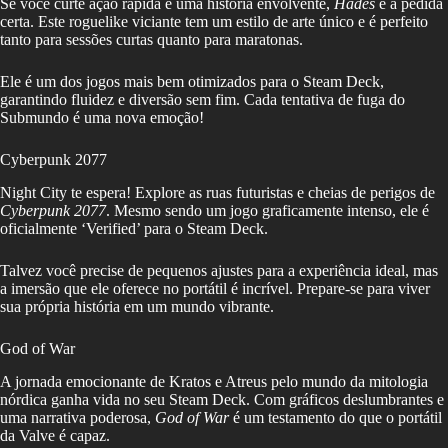
Se você curte ação rápida e uma história envolvente,
Hades
é a pedida
certa. Este roguelike viciante tem um estilo de arte único e é perfeito
tanto para sessões curtas quanto para maratonas.
Ele é um dos jogos mais bem otimizados para o Steam Deck,
garantindo fluidez e diversão sem fim. Cada tentativa de fuga do
Submundo é uma nova emoção!
Cyberpunk 2077
Night City te espera! Explore as ruas futuristas e cheias de perigos de
Cyberpunk 2077
. Mesmo sendo um jogo graficamente intenso, ele é
oficialmente ‘Verified’ para o Steam Deck.
Talvez você precise de pequenos ajustes para a experiência ideal, mas
a imersão que ele oferece no portátil é incrível. Prepare-se para viver
sua própria história em um mundo vibrante.
God of War
A jornada emocionante de Kratos e Atreus pelo mundo da mitologia
nórdica ganha vida no seu Steam Deck. Com gráficos deslumbrantes e
uma narrativa poderosa,
God of War
é um testamento do que o portátil
da Valve é capaz.