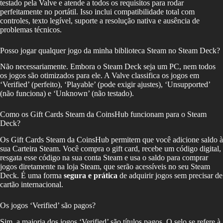
testado pela Valve e atende a todos os requisitos para rodar
perfeitamente no portátil. Isso inclui compatibilidade total com
controles, texto legível, suporte a resolução nativa e ausência de
problemas técnicos.
Posso jogar qualquer jogo da minha biblioteca Steam no Steam Deck?
Não necessariamente. Embora o Steam Deck seja um PC, nem todos
os jogos são otimizados para ele. A Valve classifica os jogos em
‘Verified’ (perfeito), ‘Playable’ (pode exigir ajustes), ‘Unsupported’
(não funciona) e ‘Unknown’ (não testado).
Como os Gift Cards Steam da CoinsHub funcionam para o Steam
Deck?
Os Gift Cards Steam da CoinsHub permitem que você adicione saldo à
sua Carteira Steam. Você compra o gift card, recebe um código digital,
resgata esse código na sua conta Steam e usa o saldo para comprar
jogos diretamente na loja Steam, que serão acessíveis no seu Steam
Deck. É uma forma
segura e prática
de adquirir jogos sem precisar de
cartão internacional.
Os jogos ‘Verified’ são pagos?
Sim, a maioria dos jogos ‘Verified’ são títulos pagos. O selo se refere à