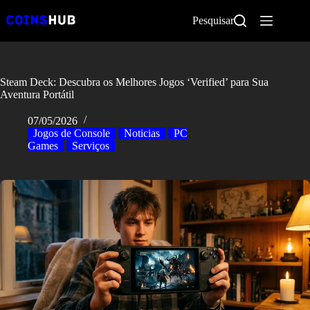
Pular
para
Pesquisar
o
conteúdo
Steam Deck: Descubra os Melhores Jogos ‘Verified’ para Sua
Aventura Portátil
07/05/2026
Jogos de Console
Noticias
PC
Games
Serviços