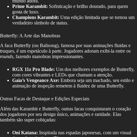
mundo adora.
Prime Karambit:
Sofisticação e brilho dourado, para quem
gosta de luxo.
Champions Karambit:
Uma edição limitada que se tornou um
verdadeiro símbolo de status.
Butterfly: A Arte das Manobras
A faca Butterfly (ou Balisong), famosa por suas animações fluidas e
truques, é um espetáculo à parte. Jogadores adoram exibi-la entre os
rounds
, fazendo manobras impressionantes.
RGX 11z Pro Blade:
Um dos melhores exemplos de Butterfly,
com cores vibrantes e LEDs que chamam a atenção.
Gaia’s Vengeance Axe:
Embora seja um machado, seu estilo e
animação de inspeção remetem à fluidez de uma Butterfly.
Outras Facas de Destaque e Edições Especiais
Além das Karambit e Butterfly, outras facas conquistaram o coração
dos jogadores por seu design único, animações e raridade. Elas
também são super cobiçadas:
Oni Katana:
Inspirada nas espadas japonesas, com um visual